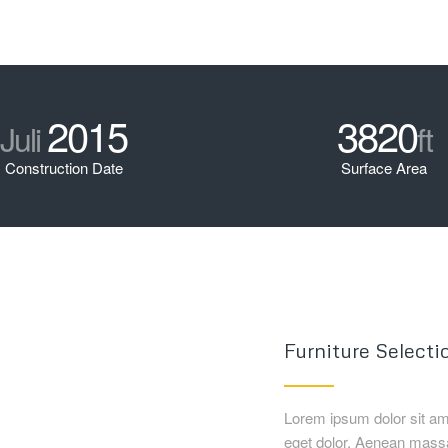
2015
3820
Juli
ft
Construction Date
Surface Area
Furniture Selecti
Lorem ipsum dolor sit am
eget dolor. Aenean massa