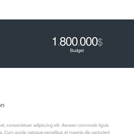
1
800
000
.
.
$
Budget
on
et, consectetuer adipiscing elit. Aenean commodo ligula
. Cum sociis natoque penatibus et magnis dis parturient