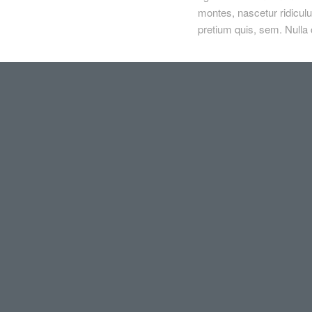
montes, nascetur ridiculu
pretium quis, sem. Null
uis, sem. Nulla consequat
adipiscing elit. Aenean
oque penatibus et magnis